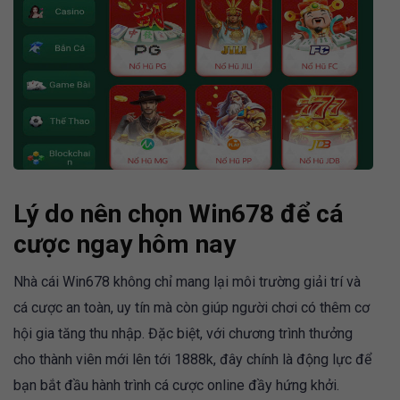
Lý do nên chọn Win678 để cá
cược ngay hôm nay
Nhà cái Win678 không chỉ mang lại môi trường giải trí và
cá cược an toàn, uy tín mà còn giúp người chơi có thêm cơ
hội gia tăng thu nhập. Đặc biệt, với chương trình thưởng
cho thành viên mới lên tới 1888k, đây chính là động lực để
bạn bắt đầu hành trình cá cược online đầy hứng khởi.