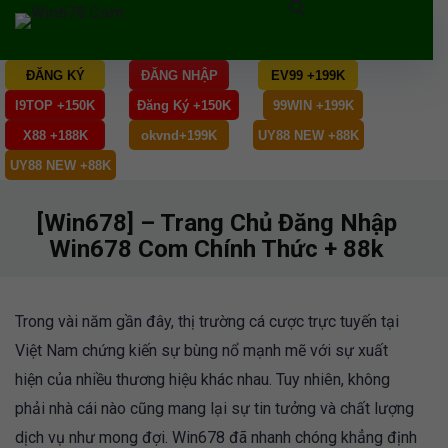
ĐĂNG KÝ
ĐĂNG NHẬP
EV99 +199K
I9TOP +150K
Đăng Ký +150K
99WIN +199K
X88 +188K
okvnd+199K
UY88 NEW +88K
UY88 NEW +88K
[Win678] – Trang Chủ Đăng Nhập
Win678 Com Chính Thức + 88k
Trong vài năm gần đây, thị trường cá cược trực tuyến tại
Việt Nam chứng kiến sự bùng nổ mạnh mẽ với sự xuất
hiện của nhiều thương hiệu khác nhau. Tuy nhiên, không
phải nhà cái nào cũng mang lại sự tin tưởng và chất lượng
dịch vụ như mong đợi. Win678 đã nhanh chóng khẳng định