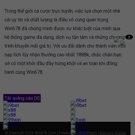
Trong thế giới cá cược trực tuyến, việc lựa chọn một nhà
cái uy tín và chất lượng là điều vô cùng quan trọng.
Win678 đã chứng minh được sự khác biệt của mình qua
x
hệ thống game đa dạng, dịch vụ tận tâm và những chương
trình khuyến mãi giá trị. Với ưu đãi dành cho thành viên mới
nạp tích lũy nhận thưởng cao nhất 1888k, chắc chắn bạn
sẽ có một khởi đầu đầy hứng khởi và an toàn khi đồng
hành cùng Win678.
Tắt quảng cáo [X]
© Copyright 2026 Win678 Com | Powered by
WordPress
|
Mercury Theme