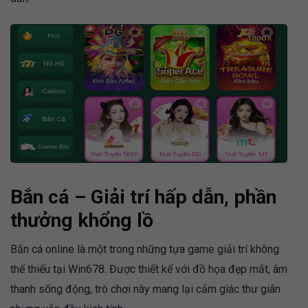
Bắn cá – Giải trí hấp dẫn, phần
thưởng khổng lồ
Bắn cá online là một trong những tựa game giải trí không
thể thiếu tại Win678. Được thiết kế với đồ họa đẹp mắt, âm
thanh sống động, trò chơi này mang lại cảm giác thư giãn