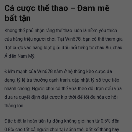
Cá cược thể thao – Đam mê
bất tận
Không thể phủ nhận rằng thể thao luôn là niềm yêu thích
của hàng triệu người chơi. Tại Win678, bạn có thể tham gia
đặt cược vào hàng loạt giải đấu nổi tiếng từ châu Âu, châu
Á đến Nam Mỹ.
Điểm mạnh của Win678 nằm ở hệ thống kèo cược đa
dạng, tỷ lệ trả thưởng cạnh tranh, cập nhật tỷ số trực tiếp
nhanh chóng. Người chơi có thể vừa theo dõi trận đấu vừa
đưa ra quyết định đặt cược kịp thời để tối đa hóa cơ hội
thắng lớn.
Đặc biệt là hoàn tiền tự động không giới hạn từ 0.5% đến
0.8% cho tất cả người chơi tại sảnh thê, bất kể thắng hay