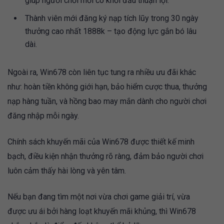
giúp người chơi mới có khởi đầu thuận lợi.
Thành viên mới đăng ký nạp tích lũy trong 30 ngày
thưởng cao nhất 1888k – tạo động lực gắn bó lâu
dài.
Ngoài ra, Win678 còn liên tục tung ra nhiều ưu đãi khác
như: hoàn tiền không giới hạn, bảo hiểm cược thua, thưởng
nạp hàng tuần, và hồng bao may mắn dành cho người chơi
đăng nhập mỗi ngày.
Chính sách khuyến mãi của Win678 được thiết kế minh
bạch, điều kiện nhận thưởng rõ ràng, đảm bảo người chơi
luôn cảm thấy hài lòng và yên tâm.
Nếu bạn đang tìm một nơi vừa chơi game giải trí, vừa
được ưu ái bởi hàng loạt khuyến mãi khủng, thì Win678