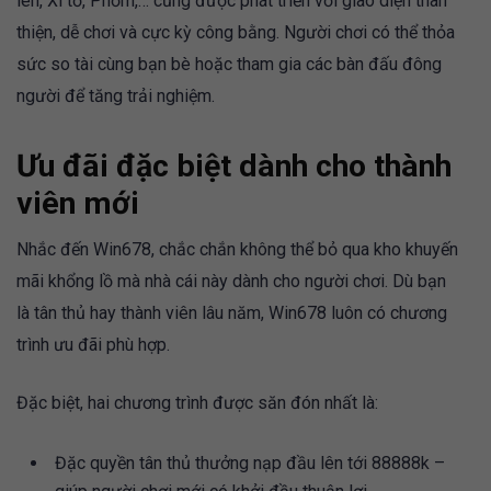
lên, Xì tố, Phỏm,… cũng được phát triển với giao diện thân
thiện, dễ chơi và cực kỳ công bằng. Người chơi có thể thỏa
sức so tài cùng bạn bè hoặc tham gia các bàn đấu đông
người để tăng trải nghiệm.
Ưu đãi đặc biệt dành cho thành
viên mới
Nhắc đến Win678, chắc chắn không thể bỏ qua kho khuyến
mãi khổng lồ mà nhà cái này dành cho người chơi. Dù bạn
là tân thủ hay thành viên lâu năm, Win678 luôn có chương
trình ưu đãi phù hợp.
Đặc biệt, hai chương trình được săn đón nhất là:
Đặc quyền tân thủ thưởng nạp đầu lên tới 88888k –